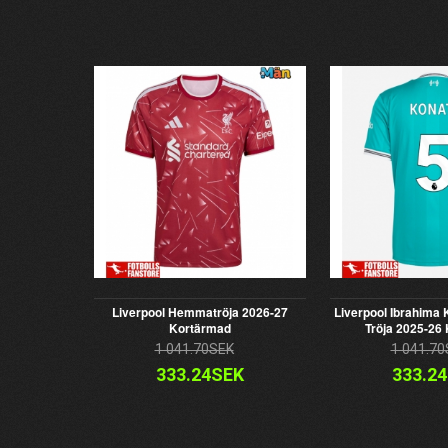
Liverpool Hemmatröja 2026-27
Liverpool Ibrahima 
Kortärmad
Tröja 2025-26
1 041.70SEK
1 041.70
333.24SEK
333.2