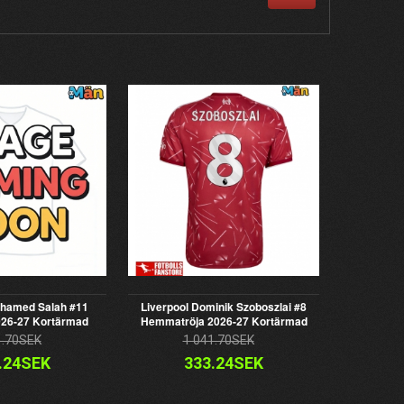
ohamed Salah #11
Liverpool Dominik Szoboszlai #8
026-27 Kortärmad
Hemmatröja 2026-27 Kortärmad
1.70SEK
1 041.70SEK
.24SEK
333.24SEK