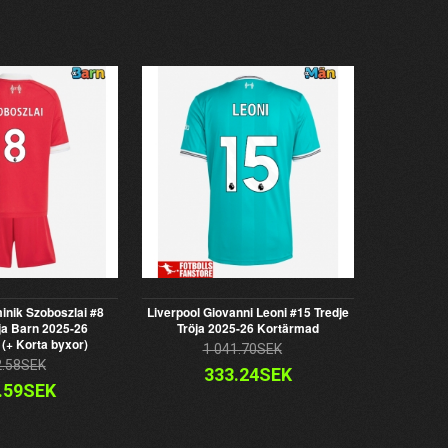
inik Szoboszlai #8
Liverpool Giovanni Leoni #15 Tredje
a Barn 2025-26
Tröja 2025-26 Kortärmad
(+ Korta byxor)
1 041.70SEK
2.58SEK
333.24SEK
.59SEK