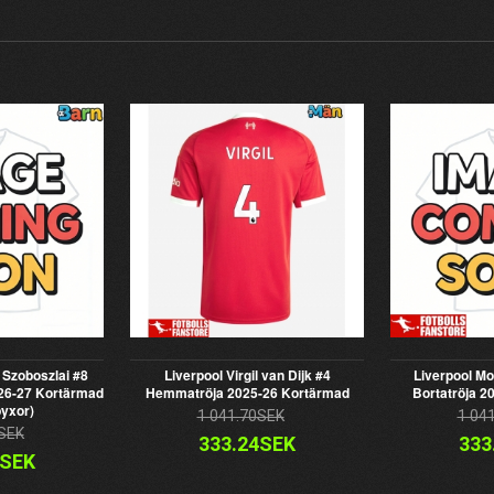
 Szoboszlai #8
Liverpool Virgil van Dijk #4
Liverpool M
026-27 Kortärmad
Hemmatröja 2025-26 Kortärmad
Bortatröja 2
byxor)
1 041.70SEK
1 04
SEK
333.24SEK
333
9SEK