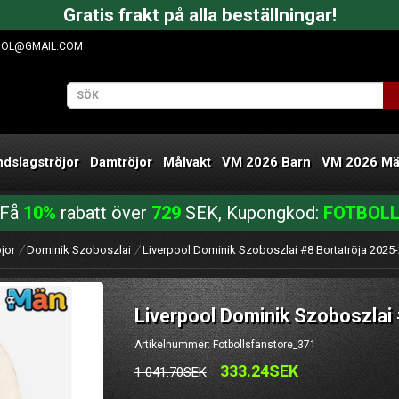
Gratis frakt på alla beställningar!
OOL@GMAIL.COM
ndslagströjor
Damtröjor
Målvakt
VM 2026 Barn
VM 2026 M
Få
10%
rabatt över
729
SEK, Kupongkod:
FOTBOL
jor
Dominik Szoboszlai
Liverpool Dominik Szoboszlai #8 Bortatröja 2025
Liverpool Dominik Szoboszlai
Artikelnummer: Fotbollsfanstore_371
333.24SEK
1 041.70SEK