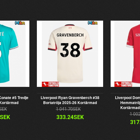
Konate #5 Tredje
Liverpool Ryan Gravenberch #38
Liverpool Dom
 Kortärmad
Bortatröja 2025-26 Kortärmad
Hemmatröj
Kortärmad 
SEK
1 041.70SEK
1 00
4SEK
333.24SEK
317