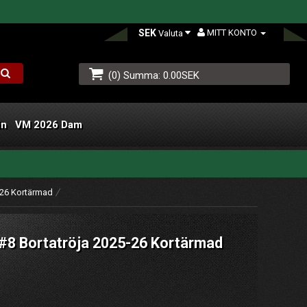
SEK
MITT KONTO
Valuta
(0) Summa: 0.00SEK
än
VM 2026 Dam
L
-26 Kortärmad
 #8 Bortatröja 2025-26 Kortärmad