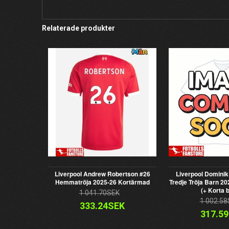
Relaterade produkter
Liverpool Andrew Robertson #26
Liverpool Dominik
Hemmatröja 2025-26 Kortärmad
Tredje Tröja Barn 2
(+ Korta 
1 041.70SEK
1 002.58
333.24SEK
317.5