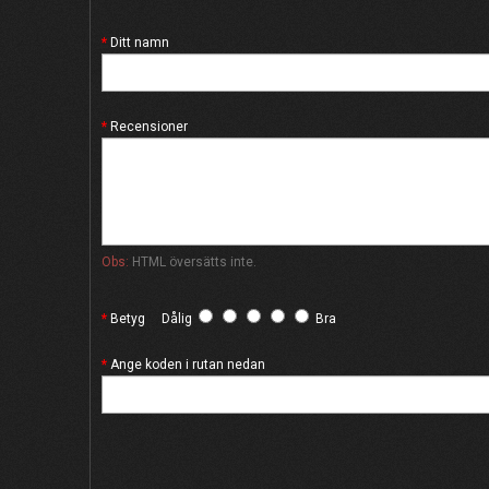
Ditt namn
Recensioner
Obs:
HTML översätts inte.
Betyg
Dålig
Bra
Ange koden i rutan nedan