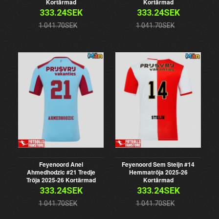
Kortärmad
Kortärmad
333.24SEK
333.24SEK
1 041.70SEK
1 041.70SEK
Feyenoord Anel
Feyenoord Sem Steijn #14
Ahmedhodzic #21 Tredje
Hemmatröja 2025-26
Tröja 2025-26 Kortärmad
Kortärmad
333.24SEK
333.24SEK
1 041.70SEK
1 041.70SEK