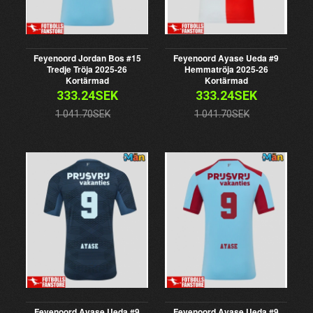
Feyenoord Jordan Bos #15
Feyenoord Ayase Ueda #9
Tredje Tröja 2025-26
Hemmatröja 2025-26
Kortärmad
Kortärmad
333.24SEK
333.24SEK
1 041.70SEK
1 041.70SEK
Feyenoord Ayase Ueda #9
Feyenoord Ayase Ueda #9