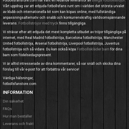
billiga fotbollströjor
Fotbollsfanstore.com har varit en ledande leverantör av
.
Vårt uppdrag var att erbjuda fotbollsfans runt om i världen det största urvalet
av klubb och internationella kit som kan köpas online, med fullständiga
anpassningsalternativ och snabb och konkurrenskraftig världsomspännande
Fotbollströjor med tryck
leverans.
finns tillgängliga.
Vi strävar efter att erbjuda det mest kompletta utbudet av tröjor tillgängliga på
internet, med Real Madrid fotbollströja, Barcelona fotbollströja, Manchester
United fotbollströja, Arsenal fotbollströja, Liverpool fotbollströja, Juventus
Fotbollskläder barn
fotbollströja och så vidare. Du kan också köpa
för dina
barn som födelsedagspresent.
Vi är alltid intresserade av dina kommentarer, så var snäll och skicka dina
förslag till vår e-post för att förbättra vår service!
Vänliga hälsningar,
fotbollsfanstore.com
INFORMATION
Din säkerhet
FAQs
Hur man beställer
Leverans och frakt