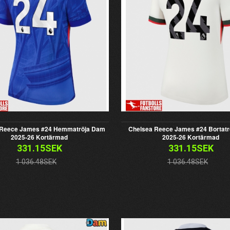
 Reece James #24 Hemmatröja Dam
Chelsea Reece James #24 Bortat
2025-26 Kortärmad
2025-26 Kortärmad
331.15SEK
331.15SEK
1 036.48SEK
1 036.48SEK