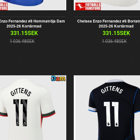
Enzo Fernandez #8 Hemmatröja Dam
Chelsea Enzo Fernandez #8 Bortat
2025-26 Kortärmad
2025-26 Kortärmad
331.15SEK
331.15SEK
1 036.48SEK
1 036.48SEK