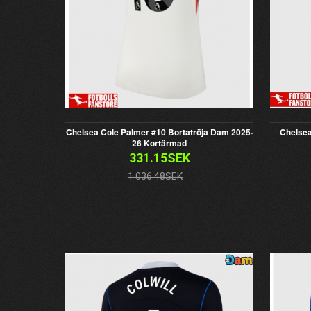
Chelsea Cole Palmer #10 Bortatröja Dam 2025-
Chelsea
26 Kortärmad
331.15SEK
1 036.48SEK