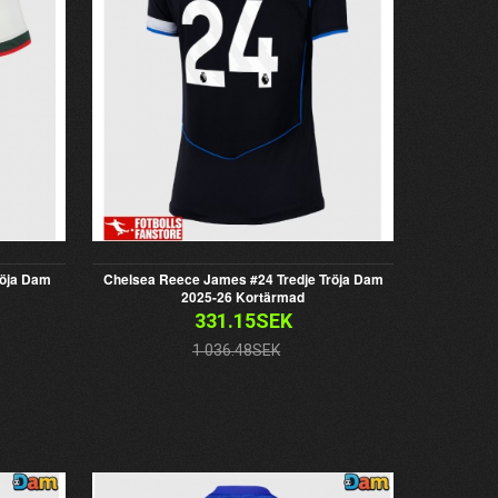
röja Dam
Chelsea Reece James #24 Tredje Tröja Dam
2025-26 Kortärmad
331.15SEK
1 036.48SEK