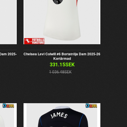
 Dam 2025-
Chelsea Levi Colwill #6 Bortatröja Dam 2025-26
Kortärmad
331.15SEK
1 036.48SEK