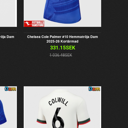
Tröja Dam
Chelsea Cole Palmer #10 Hemmatröja Dam
2025-26 Kortärmad
331.15SEK
1 036.48SEK