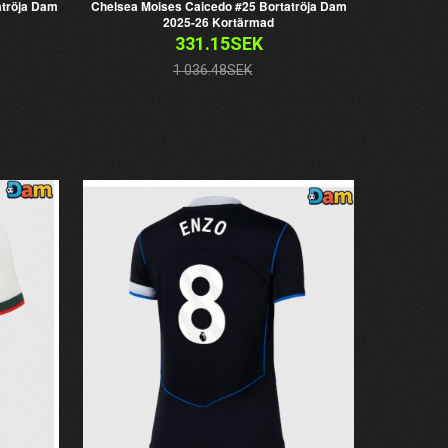
tröja Dam
Chelsea Moises Caicedo #25 Bortatröja Dam
2025-26 Kortärmad
331.15SEK
1 036.48SEK