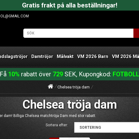
Gratis frakt på alla beställningar!
OOL@GMAIL.COM
ndslagströjor
Damtröjor
Målvakt
VM 2026 Barn
VM 2026 M
Få
10%
rabatt över
729
SEK, Kupongkod:
FOTBOL
Chelsea tröja dam
Chelsea tröja dam
er dam! Billiga Chelsea matchtröja Dam med stor rabatt.
Sortera efter: