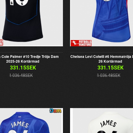
 Cole Palmer #10 Tredje Tröja Dam
Chelsea Levi Colwill #6 Hemmatröja
2025-26 Kortärmad
26 Kortärmad
331.15SEK
331.15SEK
1 036.48SEK
1 036.48SEK