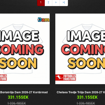
1
2
>
>|
 Bortatröja Dam 2026-27 Kortärmad
Chelsea Tredje Tröja Dam 2026-27 
331.15SEK
331.15SEK
1 036.48SEK
1 036.48SEK