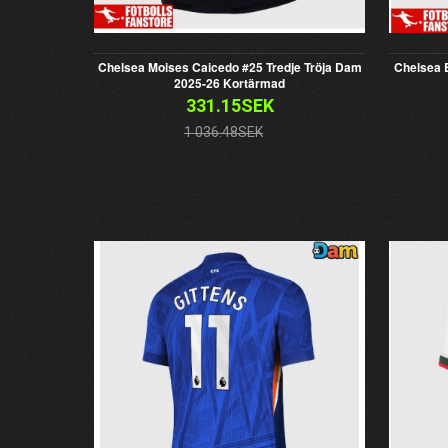
Chelsea Moises Caicedo #25 Tredje Tröja Dam
Chelsea 
2025-26 Kortärmad
331.15SEK
1 036.48SEK