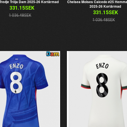
Tredje Tröja Dam 2025-26 Kortärmad
Chelsea Moises Caicedo #25 Hemma
2025-26 Kortärmad
331.15SEK
331.15SEK
1 036.48SEK
1 036.48SEK