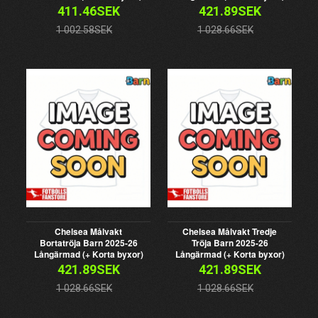
411.46SEK
421.89SEK
1 002.58SEK
1 028.66SEK
Chelsea Målvakt
Chelsea Målvakt Tredje
Bortatröja Barn 2025-26
Tröja Barn 2025-26
Långärmad (+ Korta byxor)
Långärmad (+ Korta byxor)
421.89SEK
421.89SEK
1 028.66SEK
1 028.66SEK