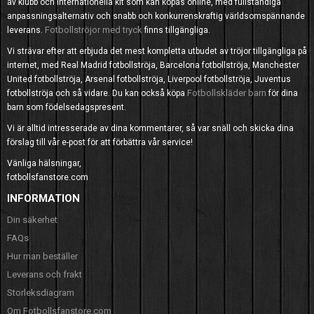
av klubb och internationella kit som kan köpas online, med fullständiga
anpassningsalternativ och snabb och konkurrenskraftig världsomspännande
Fotbollströjor med tryck
leverans.
finns tillgängliga.
Vi strävar efter att erbjuda det mest kompletta utbudet av tröjor tillgängliga på
internet, med Real Madrid fotbollströja, Barcelona fotbollströja, Manchester
United fotbollströja, Arsenal fotbollströja, Liverpool fotbollströja, Juventus
Fotbollskläder barn
fotbollströja och så vidare. Du kan också köpa
för dina
barn som födelsedagspresent.
Vi är alltid intresserade av dina kommentarer, så var snäll och skicka dina
förslag till vår e-post för att förbättra vår service!
Vänliga hälsningar,
fotbollsfanstore.com
INFORMATION
Din säkerhet
FAQs
Hur man beställer
Leverans och frakt
Storleksdiagram
Om Fotbollsfanstore.com