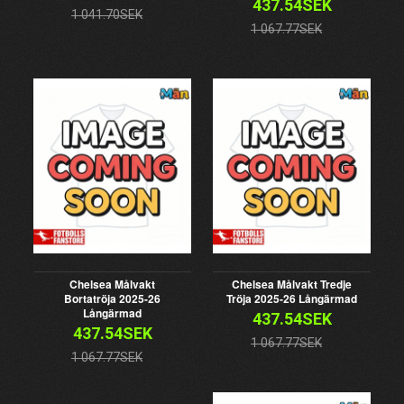
437.54SEK
1 041.70SEK
1 067.77SEK
Chelsea Målvakt
Chelsea Målvakt Tredje
Bortatröja 2025-26
Tröja 2025-26 Långärmad
Långärmad
437.54SEK
437.54SEK
1 067.77SEK
1 067.77SEK