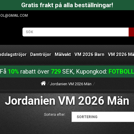
Gratis frakt på alla beställningar!
OOL@GMAIL.COM
ndslagströjor
Damtröjor
Målvakt
VM 2026 Barn
VM 2026 M
Få
10%
rabatt över
729
SEK, Kupongkod:
FOTBOL
Jordanien VM 2026 Män
Jordanien VM 2026 Män
Sortera efter: