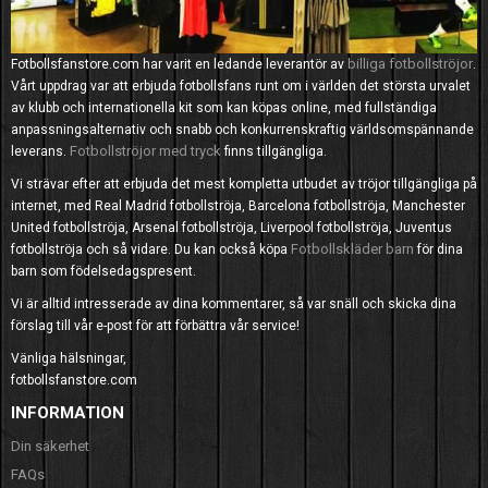
billiga fotbollströjor
Fotbollsfanstore.com har varit en ledande leverantör av
.
Vårt uppdrag var att erbjuda fotbollsfans runt om i världen det största urvalet
av klubb och internationella kit som kan köpas online, med fullständiga
anpassningsalternativ och snabb och konkurrenskraftig världsomspännande
Fotbollströjor med tryck
leverans.
finns tillgängliga.
Vi strävar efter att erbjuda det mest kompletta utbudet av tröjor tillgängliga på
internet, med Real Madrid fotbollströja, Barcelona fotbollströja, Manchester
United fotbollströja, Arsenal fotbollströja, Liverpool fotbollströja, Juventus
Fotbollskläder barn
fotbollströja och så vidare. Du kan också köpa
för dina
barn som födelsedagspresent.
Vi är alltid intresserade av dina kommentarer, så var snäll och skicka dina
förslag till vår e-post för att förbättra vår service!
Vänliga hälsningar,
fotbollsfanstore.com
INFORMATION
Din säkerhet
FAQs