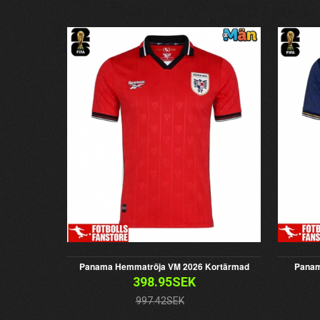
Panama Hemmatröja VM 2026 Kortärmad
Panam
398.95SEK
997.42SEK