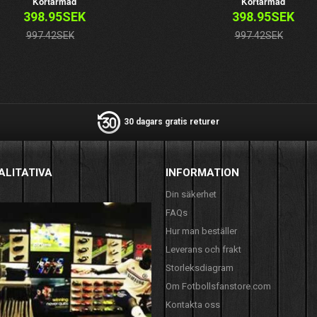
Kortärmad
Kortärmad
398.95SEK
398.95SEK
997.42SEK
997.42SEK
30 dagars gratis returer
ALITATIVA
INFORMATION
Din säkerhet
FAQs
Hur man beställer
Leverans och frakt
Storleksdiagram
Om Fotbollsfanstore.com
Kontakta oss