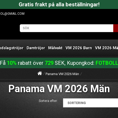
Gratis frakt på alla beställningar!
OOL@GMAIL.COM
ndslagströjor
Damtröjor
Målvakt
VM 2026 Barn
VM 2026 M
Få
10%
rabatt över
729
SEK, Kupongkod:
FOTBOL
Panama VM 2026 Män
Panama VM 2026 Män
Sortera efter: