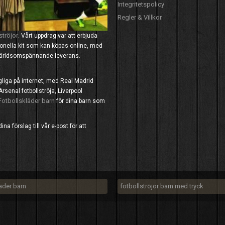
Integritetspolicy
Regler & Villkor
ströjor
. Vårt uppdrag var att erbjuda
tionella kit som kan köpas online, med
 världsomspännande leverans.
ngliga på internet, med Real Madrid
Arsenal fotbollströja, Liverpool
Fotbollskläder barn
för dina barn som
a förslag till vår e-post för att
läder barn
fotbollströjor barn med tryck