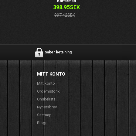
Kortärmad
398.95SEK
997.42SEK
Säker betalning
MITT KONTO
Mitt konto
Orderhistorik
Önskelista
Nyhetsbrev
Sitemap
Blogg