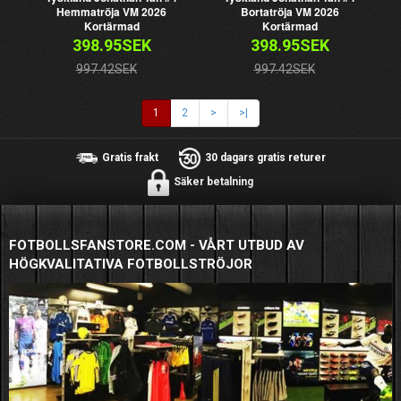
Hemmatröja VM 2026
Bortatröja VM 2026
Kortärmad
Kortärmad
398.95SEK
398.95SEK
997.42SEK
997.42SEK
1
2
>
>|
Gratis frakt
30 dagars gratis returer
Säker betalning
FOTBOLLSFANSTORE.COM - VÅRT UTBUD AV
HÖGKVALITATIVA FOTBOLLSTRÖJOR