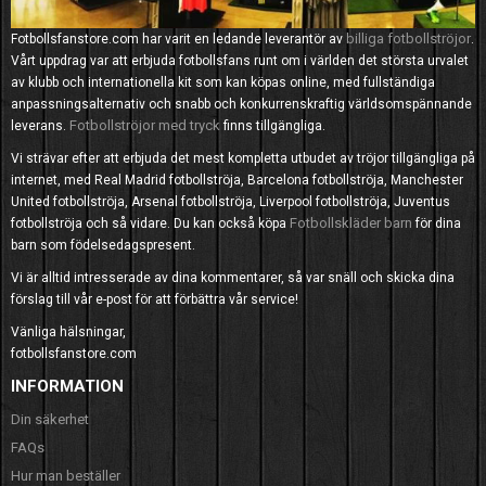
billiga fotbollströjor
Fotbollsfanstore.com har varit en ledande leverantör av
.
Vårt uppdrag var att erbjuda fotbollsfans runt om i världen det största urvalet
av klubb och internationella kit som kan köpas online, med fullständiga
anpassningsalternativ och snabb och konkurrenskraftig världsomspännande
Fotbollströjor med tryck
leverans.
finns tillgängliga.
Vi strävar efter att erbjuda det mest kompletta utbudet av tröjor tillgängliga på
internet, med Real Madrid fotbollströja, Barcelona fotbollströja, Manchester
United fotbollströja, Arsenal fotbollströja, Liverpool fotbollströja, Juventus
Fotbollskläder barn
fotbollströja och så vidare. Du kan också köpa
för dina
barn som födelsedagspresent.
Vi är alltid intresserade av dina kommentarer, så var snäll och skicka dina
förslag till vår e-post för att förbättra vår service!
Vänliga hälsningar,
fotbollsfanstore.com
INFORMATION
Din säkerhet
FAQs
Hur man beställer