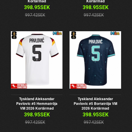
Kortärmad
Kortärmad
398.95SEK
398.95SEK
997.42SEK
997.42SEK
Tyskland Aleksandar
Tyskland Aleksandar
Pavlovic #5 Hemmatröja
Pavlovic #5 Bortatröja VM
VM 2026 Kortärmad
2026 Kortärmad
398.95SEK
398.95SEK
997.42SEK
997.42SEK