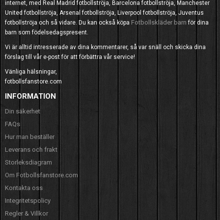
internet, med Real Madrid fotbollströja, Barcelona fotbollströja, Manchester
United fotbollströja, Arsenal fotbollströja, Liverpool fotbollströja, Juventus
Fotbollskläder barn
fotbollströja och så vidare. Du kan också köpa
för dina
barn som födelsedagspresent.
Vi är alltid intresserade av dina kommentarer, så var snäll och skicka dina
förslag till vår e-post för att förbättra vår service!
Vänliga hälsningar,
fotbollsfanstore.com
INFORMATION
Din säkerhet
FAQs
Hur man beställer
Leverans och frakt
Storleksdiagram
Om Fotbollsfanstore.com
Kontakta oss
Integritetspolicy
Regler & Villkor