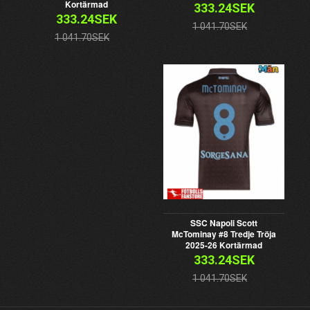
Kortärmad
333.24SEK
333.24SEK
1 041.70SEK
1 041.70SEK
SSC Napoli Scott
McTominay #8 Tredje Tröja
2025-26 Kortärmad
333.24SEK
1 041.70SEK