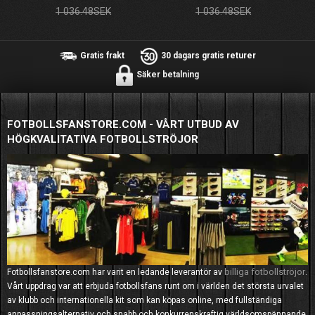
1 036.48SEK
1 036.48SEK
Gratis frakt
30 dagars gratis returer
Säker betalning
FOTBOLLSFANSTORE.COM - VÅRT UTBUD AV
HÖGKVALITATIVA FOTBOLLSTRÖJOR
billiga fotbollströjor
Fotbollsfanstore.com har varit en ledande leverantör av
.
Vårt uppdrag var att erbjuda fotbollsfans runt om i världen det största urvalet
av klubb och internationella kit som kan köpas online, med fullständiga
anpassningsalternativ och snabb och konkurrenskraftig världsomspännande