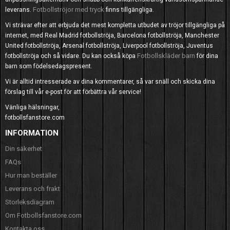
Fotbollströjor med tryck
leverans.
finns tillgängliga.
Vi strävar efter att erbjuda det mest kompletta utbudet av tröjor tillgängliga på
internet, med Real Madrid fotbollströja, Barcelona fotbollströja, Manchester
United fotbollströja, Arsenal fotbollströja, Liverpool fotbollströja, Juventus
Fotbollskläder barn
fotbollströja och så vidare. Du kan också köpa
för dina
barn som födelsedagspresent.
Vi är alltid intresserade av dina kommentarer, så var snäll och skicka dina
förslag till vår e-post för att förbättra vår service!
Vänliga hälsningar,
fotbollsfanstore.com
INFORMATION
Din säkerhet
FAQs
Hur man beställer
Leverans och frakt
Storleksdiagram
Om Fotbollsfanstore.com
Kontakta oss