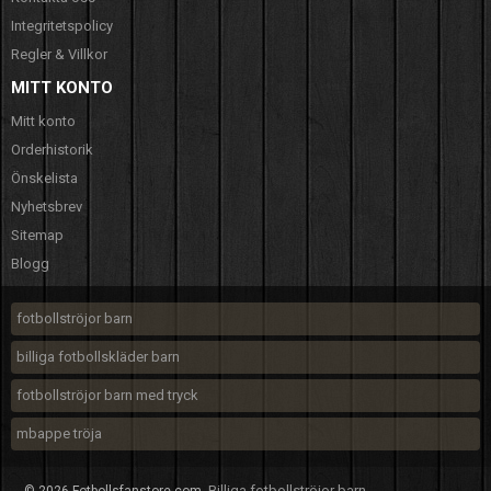
Integritetspolicy
Regler & Villkor
MITT KONTO
Mitt konto
Orderhistorik
Önskelista
Nyhetsbrev
Sitemap
Blogg
fotbollströjor barn
billiga fotbollskläder barn
fotbollströjor barn med tryck
mbappe tröja
Billiga fotbollströjor barn
© 2026 Fotbollsfanstore.com.
.