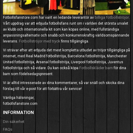
billiga fotbollströjor
Fotbollsfanstore.com har varit en ledande leverantör av
.
Vårt uppdrag var att erbjuda fotbollsfans runt om i världen det största urvalet
av klubb och internationella kit som kan köpas online, med fullständiga
anpassningsalternativ och snabb och konkurrenskraftig världsomspännande
Fotbollströjor med tryck
leverans.
finns tillgängliga.
Vi strävar efter att erbjuda det mest kompletta utbudet av tröjor tillgängliga på
internet, med Real Madrid fotbollströja, Barcelona fotbollströja, Manchester
United fotbollströja, Arsenal fotbollströja, Liverpool fotbollströja, Juventus
Fotbollskläder barn
fotbollströja och så vidare. Du kan också köpa
för dina
barn som födelsedagspresent.
Vi är alltid intresserade av dina kommentarer, så var snäll och skicka dina
förslag till vår e-post för att förbättra vår service!
Vänliga hälsningar,
fotbollsfanstore.com
INFORMATION
Din säkerhet
FAQs