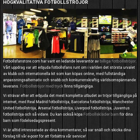
HÖGKVALITATIVA FOTBOLLSTRÖJOR
billiga fotbollströjor
Fotbollsfanstore.com har varit en ledande leverantör av
.
Vårt uppdrag var att erbjuda fotbollsfans runt om i världen det största urvalet
av klubb och internationella kit som kan köpas online, med fullständiga
anpassningsalternativ och snabb och konkurrenskraftig världsomspännande
Fotbollströjor med tryck
leverans.
finns tillgängliga.
Vi strävar efter att erbjuda det mest kompletta utbudet av tröjor tillgängliga på
internet, med Real Madrid fotbollströja, Barcelona fotbollströja, Manchester
United fotbollströja, Arsenal fotbollströja, Liverpool fotbollströja, Juventus
Fotbollskläder barn
fotbollströja och så vidare. Du kan också köpa
för dina
barn som födelsedagspresent.
Vi är alltid intresserade av dina kommentarer, så var snäll och skicka dina
förslag till vår e-post för att förbättra vår service!