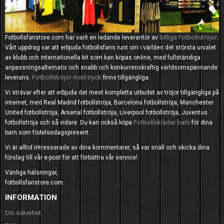
billiga fotbollströjor
Fotbollsfanstore.com har varit en ledande leverantör av
.
Vårt uppdrag var att erbjuda fotbollsfans runt om i världen det största urvalet
av klubb och internationella kit som kan köpas online, med fullständiga
anpassningsalternativ och snabb och konkurrenskraftig världsomspännande
Fotbollströjor med tryck
leverans.
finns tillgängliga.
Vi strävar efter att erbjuda det mest kompletta utbudet av tröjor tillgängliga på
internet, med Real Madrid fotbollströja, Barcelona fotbollströja, Manchester
United fotbollströja, Arsenal fotbollströja, Liverpool fotbollströja, Juventus
Fotbollskläder barn
fotbollströja och så vidare. Du kan också köpa
för dina
barn som födelsedagspresent.
Vi är alltid intresserade av dina kommentarer, så var snäll och skicka dina
förslag till vår e-post för att förbättra vår service!
Vänliga hälsningar,
fotbollsfanstore.com
INFORMATION
Din säkerhet