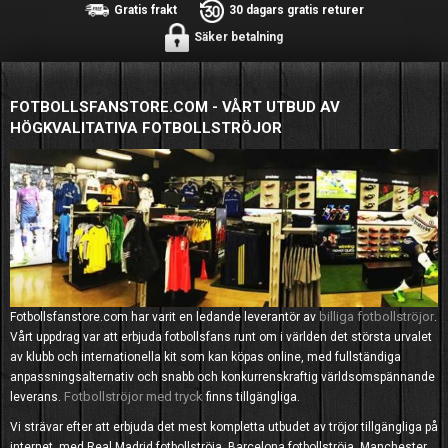
Gratis frakt
30 dagars gratis returer
Säker betalning
FOTBOLLSFANSTORE.COM - VÅRT UTBUD AV
HÖGKVALITATIVA FOTBOLLSTRÖJOR
billiga fotbollströjor
Fotbollsfanstore.com har varit en ledande leverantör av
.
Vårt uppdrag var att erbjuda fotbollsfans runt om i världen det största urvalet
av klubb och internationella kit som kan köpas online, med fullständiga
anpassningsalternativ och snabb och konkurrenskraftig världsomspännande
Fotbollströjor med tryck
leverans.
finns tillgängliga.
Vi strävar efter att erbjuda det mest kompletta utbudet av tröjor tillgängliga på
internet, med Real Madrid fotbollströja, Barcelona fotbollströja, Manchester