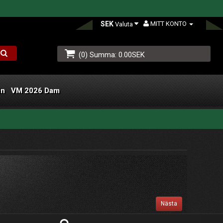
SEK
MITT KONTO
Valuta
(0) Summa: 0.00SEK
än
VM 2026 Dam
L
Nästa