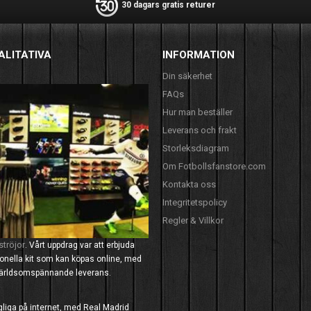
30 dagars gratis returer
ALITATIVA
INFORMATION
Din säkerhet
FAQs
Hur man beställer
Leverans och frakt
Storleksdiagram
Om Fotbollsfanstore.com
Kontakta oss
Integritetspolicy
Regler & Villkor
ströjor
. Vårt uppdrag var att erbjuda
tionella kit som kan köpas online, med
 världsomspännande leverans.
ngliga på internet, med Real Madrid