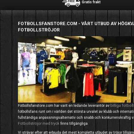
Gratis frakt
FOTBOLLSFANSTORE.COM - VÅRT UTBUD AV HÖGKV
FOTBOLLSTRÖJOR
billiga fotboll
Fotbollsfanstore.com har varit en ledande leverantör av
fotbollsfans runt om i världen det största urvalet av klubb och interna
fullständiga anpassningsalternativ och snabb och konkurrenskraftig
Fotbollströjor med tryck
finns tillgängliga.
Vi strävar efter att erbjuda det mest kompletta utbudet av tröjor tillgä