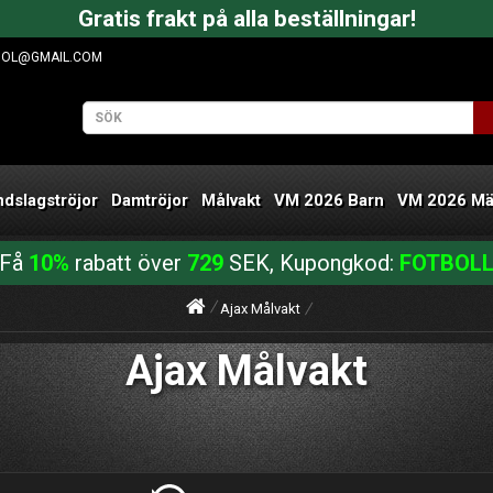
Gratis frakt på alla beställningar!
OOL@GMAIL.COM
ndslagströjor
Damtröjor
Målvakt
VM 2026 Barn
VM 2026 M
Få
10%
rabatt över
729
SEK, Kupongkod:
FOTBOL
Ajax Målvakt
Ajax Målvakt