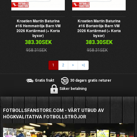
Kroatien Martin Baturina
Kroatien Martin Baturina
#16 Hemmatröja Barn VM
#16 Bortatröja Barn VM
2026 Kortärmad (+ Korta
2026 Kortärmad (+ Korta
byxor)
byxor)
383.30SEK
383.30SEK
958.31SEK
958.31SEK
1
2
>
>|
Gratis frakt
30 dagars gratis returer
Säker betalning
FOTBOLLSFANSTORE.COM - VÅRT UTBUD AV
HÖGKVALITATIVA FOTBOLLSTRÖJOR