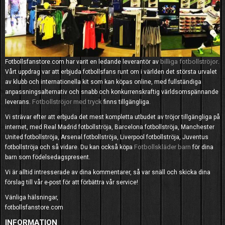
billiga fotbollströjor
Fotbollsfanstore.com har varit en ledande leverantör av
.
Vårt uppdrag var att erbjuda fotbollsfans runt om i världen det största urvalet
av klubb och internationella kit som kan köpas online, med fullständiga
anpassningsalternativ och snabb och konkurrenskraftig världsomspännande
Fotbollströjor med tryck
leverans.
finns tillgängliga.
Vi strävar efter att erbjuda det mest kompletta utbudet av tröjor tillgängliga på
internet, med Real Madrid fotbollströja, Barcelona fotbollströja, Manchester
United fotbollströja, Arsenal fotbollströja, Liverpool fotbollströja, Juventus
Fotbollskläder barn
fotbollströja och så vidare. Du kan också köpa
för dina
barn som födelsedagspresent.
Vi är alltid intresserade av dina kommentarer, så var snäll och skicka dina
förslag till vår e-post för att förbättra vår service!
Vänliga hälsningar,
fotbollsfanstore.com
INFORMATION