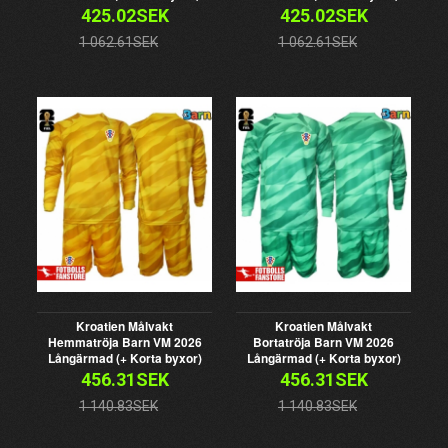
425.02SEK
425.02SEK
1 062.61SEK
1 062.61SEK
Kroatien Målvakt
Kroatien Målvakt
Hemmatröja Barn VM 2026
Bortatröja Barn VM 2026
Långärmad (+ Korta byxor)
Långärmad (+ Korta byxor)
456.31SEK
456.31SEK
1 140.83SEK
1 140.83SEK