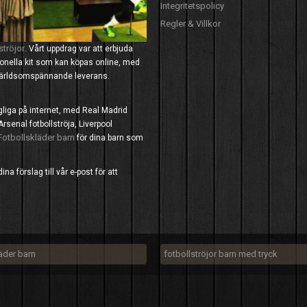
Integritetspolicy
Regler & Villkor
ströjor
. Vårt uppdrag var att erbjuda
tionella kit som kan köpas online, med
 världsomspännande leverans.
ngliga på internet, med Real Madrid
Arsenal fotbollströja, Liverpool
Fotbollskläder barn
för dina barn som
a förslag till vår e-post för att
läder barn
fotbollströjor barn med tryck