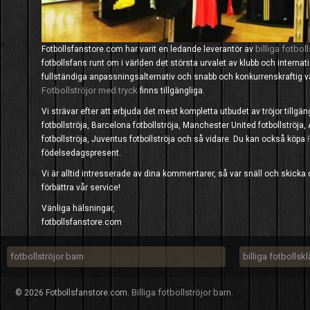
billiga fotboll
Fotbollsfanstore.com har varit en ledande leverantör av
fotbollsfans runt om i världen det största urvalet av klubb och interna
fullständiga anpassningsalternativ och snabb och konkurrenskraftig
Fotbollströjor med tryck
finns tillgängliga.
Vi strävar efter att erbjuda det mest kompletta utbudet av tröjor tillgä
fotbollströja, Barcelona fotbollströja, Manchester United fotbollströja, 
fotbollströja, Juventus fotbollströja och så vidare. Du kan också köpa
födelsedagspresent.
Vi är alltid intresserade av dina kommentarer, så var snäll och skicka din
förbättra vår service!
Vänliga hälsningar,
fotbollsfanstore.com
fotbollströjor barn
billiga fotbollsk
Billiga fotbollströjor barn
© 2026 Fotbollsfanstore.com.
.