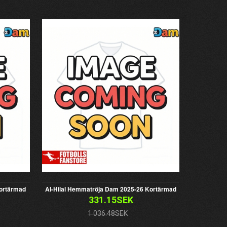
Kortärmad
Al-Hilal Hemmatröja Dam 2025-26 Kortärmad
331.15SEK
1 036.48SEK