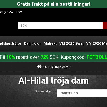
Gratis frakt på alla beställningar!
OOL@GMAIL.COM
ndslagströjor
Damtröjor
Målvakt
VM 2026 Barn
VM 2026 M
Få
10%
rabatt över
729
SEK, Kupongkod:
FOTBOL
Al-Hilal tröja dam
Al-Hilal tröja dam
Sortera efter: