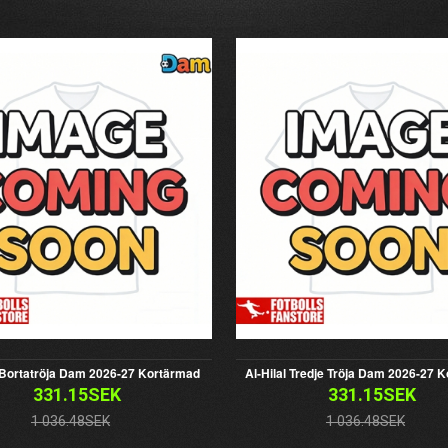
l Bortatröja Dam 2026-27 Kortärmad
Al-Hilal Tredje Tröja Dam 2026-27 
331.15SEK
331.15SEK
1 036.48SEK
1 036.48SEK