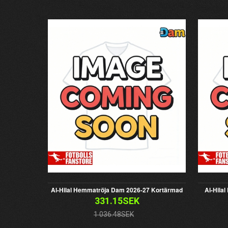
Al-Hilal Hemmatröja Dam 2026-27 Kortärmad
Al-Hila
331.15SEK
1 036.48SEK