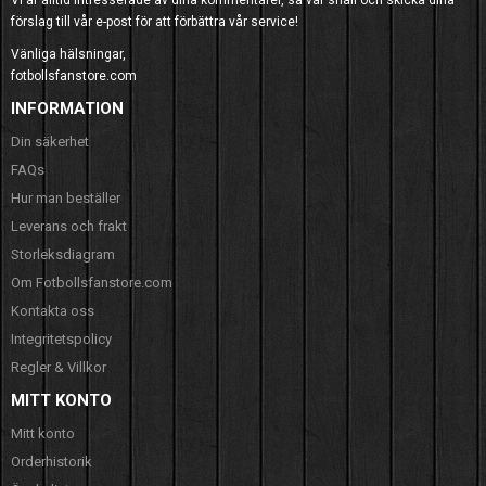
Vi är alltid intresserade av dina kommentarer, så var snäll och skicka dina
förslag till vår e-post för att förbättra vår service!
Vänliga hälsningar,
fotbollsfanstore.com
INFORMATION
Din säkerhet
FAQs
Hur man beställer
Leverans och frakt
Storleksdiagram
Om Fotbollsfanstore.com
Kontakta oss
Integritetspolicy
Regler & Villkor
MITT KONTO
Mitt konto
Orderhistorik