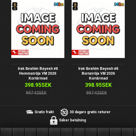
Irak Ibrahim Bayesh #8
Irak Ibrahim Bayesh #8
Hemmatröja VM 2026
Bortatröja VM 2026
Kortärmad
Kortärmad
398.95SEK
398.95SEK
997.42SEK
997.42SEK
Gratis frakt
30 dagars gratis returer
Säker betalning