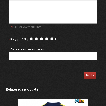
Obs:
HTML översätts inte.
Betyg
Dålig
Bra
Ange koden i rutan nedan
Nästa
Relaterade produkter