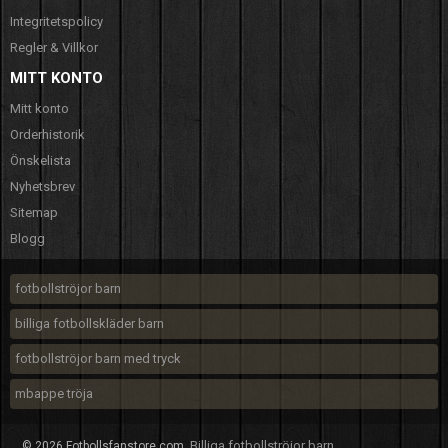
Integritetspolicy
Regler & Villkor
MITT KONTO
Mitt konto
Orderhistorik
Önskelista
Nyhetsbrev
Sitemap
Blogg
fotbollströjor barn
billiga fotbollskläder barn
fotbollströjor barn med tryck
mbappe tröja
Billiga fotbollströjor barn
© 2026 Fotbollsfanstore.com.
.