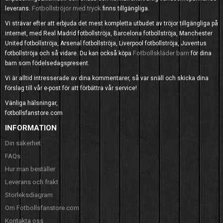
Fotbollströjor med tryck
leverans.
finns tillgängliga.
Vi strävar efter att erbjuda det mest kompletta utbudet av tröjor tillgängliga på
internet, med Real Madrid fotbollströja, Barcelona fotbollströja, Manchester
United fotbollströja, Arsenal fotbollströja, Liverpool fotbollströja, Juventus
Fotbollskläder barn
fotbollströja och så vidare. Du kan också köpa
för dina
barn som födelsedagspresent.
Vi är alltid intresserade av dina kommentarer, så var snäll och skicka dina
förslag till vår e-post för att förbättra vår service!
Vänliga hälsningar,
fotbollsfanstore.com
INFORMATION
Din säkerhet
FAQs
Hur man beställer
Leverans och frakt
Storleksdiagram
Om Fotbollsfanstore.com
Kontakta oss