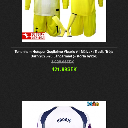
Tottenham Hotspur Guglielmo Vicario #1 Målvakt Tredje Tröja
Barn 2025-26 Långärmad (+ Korta byxor)
1 028.66SEK
421.89SEK