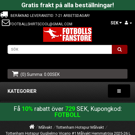
Gratis frakt på alla beställningar!
BERÄKNAD LEVERANSTID: 7-21 ARBETSDAGAR!
SEK
FOOTBALLSHIRTSCOOL@GMAIL.COM
(0) Summa: 0.00SEK
KATEGORIER
Få
10%
rabatt över
729
SEK, Kupongkod:
FOTBOLL
Målvakt
Tottenham Hotspur Målvakt
Tottenham Hotspur Guglielmo Vicario #1 Målvakt Hemmatröja 2025-26 L