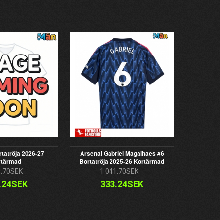
rtatröja 2026-27
Arsenal Gabriel Magalhaes #6
rtärmad
Bortatröja 2025-26 Kortärmad
1.70SEK
1 041.70SEK
.24SEK
333.24SEK