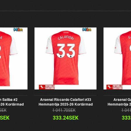
m Saliba #2
Arsenal Riccardo Calafiori #33
Arsenal Ga
-26 Kortärmad
Hemmatröja 2025-26 Kortärmad
Hemmatröja 2
SEK
1 041.70SEK
1 04
4SEK
333.24SEK
333