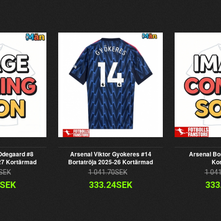
 Odegaard #8
Arsenal Viktor Gyokeres #14
Arsenal Bo
-27 Kortärmad
Bortatröja 2025-26 Kortärmad
Ko
SEK
1 041.70SEK
1 04
4SEK
333.24SEK
333