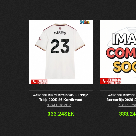
Arsenal Mikel Merino #23 Tredje
Arsenal Martin
Tröja 2025-26 Kortärmad
Bortatröja 2026
1 041.70SEK
1 041.70
333.24SEK
333.2