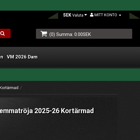
SEK
MITT KONTO
Valuta
(0) Summa: 0.00SEK
än
VM 2026 Dam
L
 Kortärmad
Hemmatröja 2025-26 Kortärmad