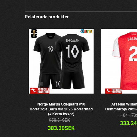
Relaterade produkter
Norge Martin Odegaard #10
Arsenal Willia
Bortatröja Barn VM 2026 Kortärmad
Hemmatröja 2025
(+ Korta byxor)
1 041.70
958.31SEK
333.2
383.30SEK