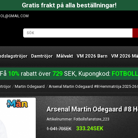
Gratis frakt på alla beställningar!
OOL@GMAIL.COM
ndslagströjor
Damtröjor
Målvakt
VM 2026 Barn
VM 2026 M
Få
10%
rabatt över
729
SEK, Kupongkod:
FOTBOL
rtröjor
Martin Odegaard
Arsenal Martin Odegaard #8 Hemmatröja 2025-26
Arsenal Martin Odegaard #8 
Artikelnummer: Fotbollsfanstore_223
333.24SEK
1 041.70SEK