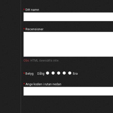
Ditt namn
Recensioner
Obs:
HTML översätts inte.
Betyg
Dålig
Bra
Ange koden i rutan nedan