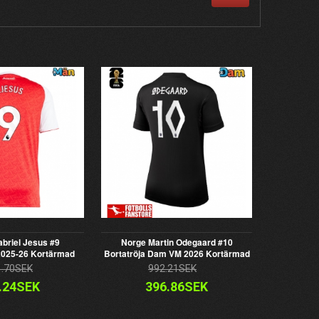
briel Jesus #9
Norge Martin Odegaard #10
025-26 Kortärmad
Bortatröja Dam VM 2026 Kortärmad
1.70SEK
992.21SEK
.24SEK
396.86SEK