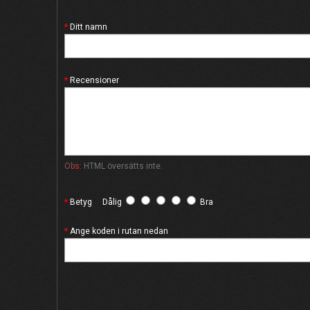
Ditt namn
Recensioner
Obs:
HTML översätts inte.
Betyg
Dålig
Bra
Ange koden i rutan nedan