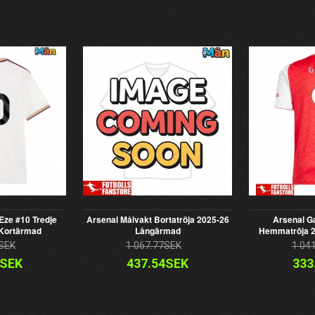
Eze #10 Tredje
Arsenal Målvakt Bortatröja 2025-26
Arsenal Ga
 Kortärmad
Långärmad
Hemmatröja 2
SEK
1 067.77SEK
1 04
4SEK
437.54SEK
333