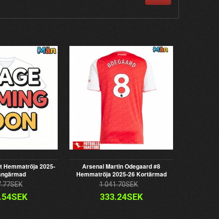
t Hemmatröja 2025-
Arsenal Martin Odegaard #8
ångärmad
Hemmatröja 2025-26 Kortärmad
7.77SEK
1 041.70SEK
.54SEK
333.24SEK