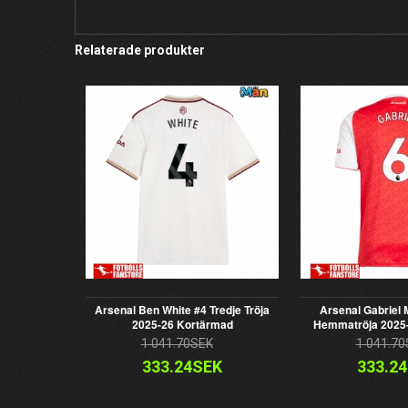
Relaterade produkter
Arsenal Ben White #4 Tredje Tröja
Arsenal Gabriel
2025-26 Kortärmad
Hemmatröja 2025
1 041.70SEK
1 041.70
333.24SEK
333.2