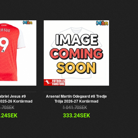
briel Jesus #9
Arsenal Martin Odegaard #8 Tredje
025-26 Kortärmad
Tröja 2026-27 Kortärmad
1.70SEK
1 041.70SEK
.24SEK
333.24SEK