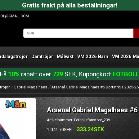
Gratis frakt på alla beställningar!
OOL@GMAIL.COM
ndslagströjor
Damtröjor
Målvakt
VM 2026 Barn
VM 2026 M
Få
10%
rabatt över
729
SEK, Kupongkod:
FOTBOL
tröjor
Gabriel Magalhaes
Arsenal Gabriel Magalhaes #6 Bortatröja 2025-2
Arsenal Gabriel Magalhaes #6
Artikelnummer: Fotbollsfanstore_239
333.24SEK
1 041.70SEK