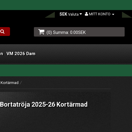
SEK
MITT KONTO
Valuta
(0) Summa: 0.00SEK
än
VM 2026 Dam
L
6 Kortärmad
 Bortatröja 2025-26 Kortärmad