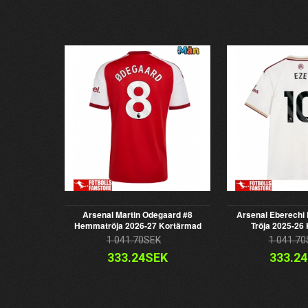
Arsenal Martin Odegaard #8
Arsenal Eberechi 
Hemmatröja 2026-27 Kortärmad
Tröja 2025-26
1 041.70SEK
1 041.70
333.24SEK
333.2