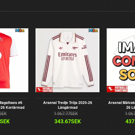
 Magalhaes #6
Arsenal Tredje Tröja 2025-26
Arsenal Målvak
-26 Kortärmad
Långärmad
26 L
SEK
1 067.77SEK
1 06
4SEK
343.67SEK
437