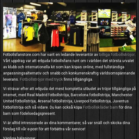
billiga fotbollströjor
Fotbollsfanstore.com har varit en ledande leverantör av
.
Vårt uppdrag var att erbjuda fotbollsfans runt om i världen det största urvalet
av klubb och internationella kit som kan köpas online, med fullständiga
anpassningsalternativ och snabb och konkurrenskraftig världsomspännande
Fotbollströjor med tryck
leverans.
finns tillgängliga.
Vi strävar efter att erbjuda det mest kompletta utbudet av tröjor tillgängliga på
internet, med Real Madrid fotbollströja, Barcelona fotbollströja, Manchester
United fotbollströja, Arsenal fotbollströja, Liverpool fotbollströja, Juventus
Fotbollskläder barn
fotbollströja och så vidare. Du kan också köpa
för dina
barn som födelsedagspresent.
Vi är alltid intresserade av dina kommentarer, så var snäll och skicka dina
förslag till vår e-post för att förbättra vår service!
Vänliga hälsningar,