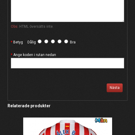
Obs:
HTML översätts inte.
Betyg
Dålig
Bra
Ange koden i rutan nedan
Nästa
Relaterade produkter