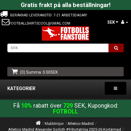
Gratis frakt på alla beställningar!
BERÄKNAD LEVERANSTID: 7-21 ARBETSDAGAR!
SEK
FOOTBALLSHIRTSCOOL@GMAIL.COM
(0) Summa: 0.00SEK
KATEGORIER
Få
10%
rabatt över
729
SEK, Kupongkod:
FOTBOLL
Klubbtröjor
Atletico Madrid
Atletico Madrid Alexander Sorloth #9 Bortatröja 2025-26 Kortärmad