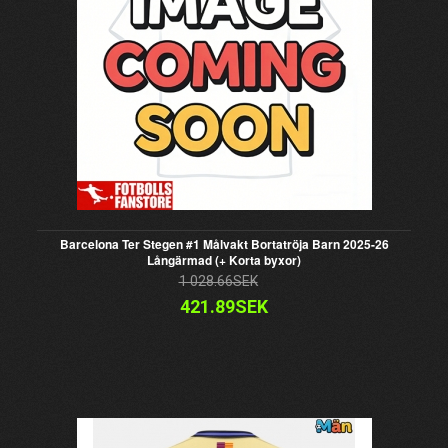
Barcelona Ter Stegen #1 Målvakt Bortatröja Barn 2025-26
Långärmad (+ Korta byxor)
1 028.66SEK
421.89SEK