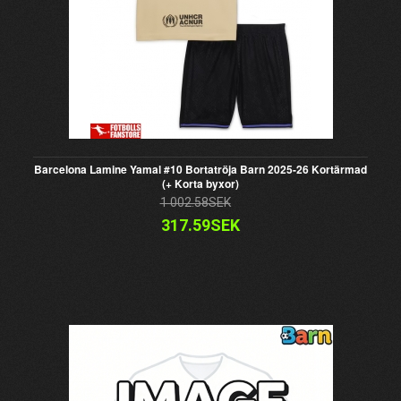
Barcelona Lamine Yamal #10 Bortatröja Barn 2025-26 Kortärmad
(+ Korta byxor)
1 002.58SEK
317.59SEK