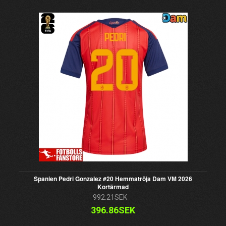
Spanien Pedri Gonzalez #20 Hemmatröja Dam VM 2026
Kortärmad
992.21SEK
396.86SEK