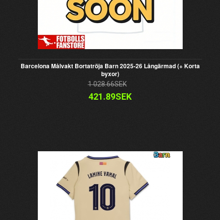
Barcelona Målvakt Bortatröja Barn 2025-26 Långärmad (+ Korta
byxor)
1 028.66SEK
421.89SEK