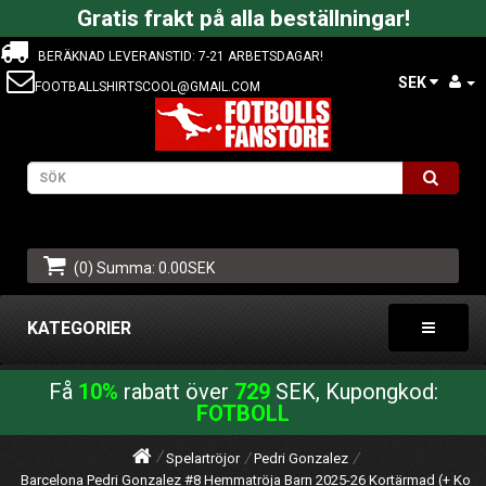
Gratis frakt på alla beställningar!
BERÄKNAD LEVERANSTID: 7-21 ARBETSDAGAR!
SEK
FOOTBALLSHIRTSCOOL@GMAIL.COM
(0) Summa: 0.00SEK
KATEGORIER
Få
10%
rabatt över
729
SEK, Kupongkod:
FOTBOLL
Spelartröjor
Pedri Gonzalez
Barcelona Pedri Gonzalez #8 Hemmatröja Barn 2025-26 Kortärmad (+ Korta