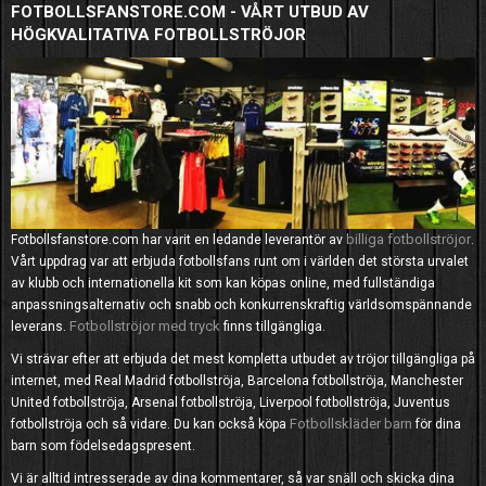
FOTBOLLSFANSTORE.COM - VÅRT UTBUD AV
HÖGKVALITATIVA FOTBOLLSTRÖJOR
billiga fotbollströjor
Fotbollsfanstore.com har varit en ledande leverantör av
.
Vårt uppdrag var att erbjuda fotbollsfans runt om i världen det största urvalet
av klubb och internationella kit som kan köpas online, med fullständiga
anpassningsalternativ och snabb och konkurrenskraftig världsomspännande
Fotbollströjor med tryck
leverans.
finns tillgängliga.
Vi strävar efter att erbjuda det mest kompletta utbudet av tröjor tillgängliga på
internet, med Real Madrid fotbollströja, Barcelona fotbollströja, Manchester
United fotbollströja, Arsenal fotbollströja, Liverpool fotbollströja, Juventus
Fotbollskläder barn
fotbollströja och så vidare. Du kan också köpa
för dina
barn som födelsedagspresent.
Vi är alltid intresserade av dina kommentarer, så var snäll och skicka dina