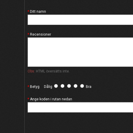
Ditt namn
Recensioner
Obs:
HTML översätts inte.
Betyg
Dålig
Bra
Ange koden i rutan nedan