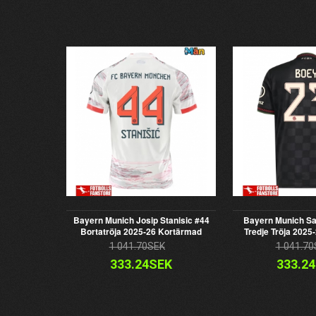
Bayern Munich Josip Stanisic #44
Bayern Munich S
Bortatröja 2025-26 Kortärmad
Tredje Tröja 2025
1 041.70SEK
1 041.70
333.24SEK
333.2