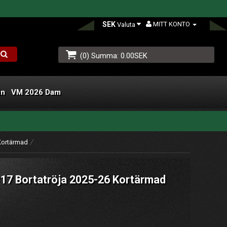
SEK
MITT KONTO
Valuta
(0) Summa: 0.00SEK
än
VM 2026 Dam
L
 Kortärmad
#17 Bortatröja 2025-26 Kortärmad