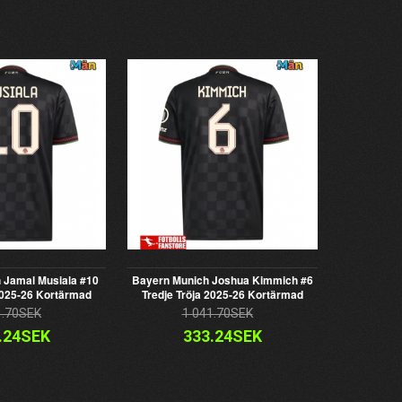
 Jamal Musiala #10
Bayern Munich Joshua Kimmich #6
2025-26 Kortärmad
Tredje Tröja 2025-26 Kortärmad
1.70SEK
1 041.70SEK
.24SEK
333.24SEK