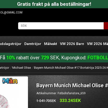
Gratis frakt på alla beställningar!
OOL@GMAIL.COM
ndslagströjor
Damtröjor
Målvakt
VM 2026 Barn
VM 2026 M
Få
10%
rabatt över
729
SEK, Kupongkod:
FOTBOL
rtröjor
Michael Olise
Bayern Munich Michael Olise #17 Bortatröja 2025-26
Bayern Munich Michael Olise 
Artikelnummer: Fotbollsfanstore_659
333.24SEK
1 041.70SEK