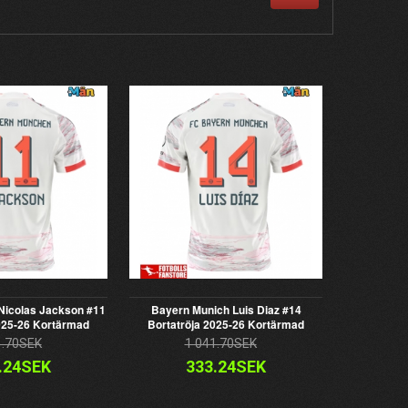
Nicolas Jackson #11
Bayern Munich Luis Diaz #14
025-26 Kortärmad
Bortatröja 2025-26 Kortärmad
1.70SEK
1 041.70SEK
.24SEK
333.24SEK