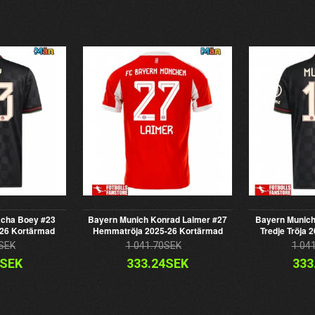
acha Boey #23
Bayern Munich Konrad Laimer #27
Bayern Munich
-26 Kortärmad
Hemmatröja 2025-26 Kortärmad
Tredje Tröja 
SEK
1 041.70SEK
1 04
4SEK
333.24SEK
333