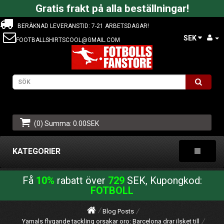
Gratis frakt på alla beställningar!
BERÄKNAD LEVERANSTID: 7-21 ARBETSDAGAR!
SEK
FOOTBALLSHIRTSCOOL@GMAIL.COM
(0) Summa: 0.00SEK
KATEGORIER
Få
10%
rabatt över
729
SEK, Kupongkod:
FOTBOLL
Blog Posts
Yamals flygande tackling orsakar oro: Barcelona drar ilsket till