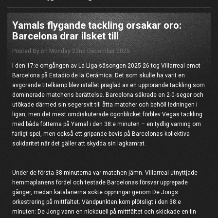
Yamals flygande tackling orsakar oro:
Barcelona drar ilsket till
Posted By on Monday 22nd December 2025
I den 17:e omgången av La Liga-säsongen 2025-26 tog Villarreal emot
Barcelona på Estadio de la Cerámica. Det som skulle ha varit en
avgörande titelkamp blev istället präglad av en upprörande tackling som
dominerade matchens berättelse. Barcelona säkrade en 2-0-seger och
utökade därmed sin segersvit till åtta matcher och behöll ledningen i
ligan, men det mest omdiskuterade ögonblicket förblev Vegas tackling
med båda fötterna på Yamal i den 38:e minuten – en tydlig varning om
farligt spel, men också ett gripande bevis på Barcelonas kollektiva
solidaritet när det gäller att skydda sin lagkamrat.
Under de första 38 minuterna var matchen jämn. Villarreal utnyttjade
hemmaplanens fördel och testade Barcelonas försvar upprepade
gånger, medan katalanerna sökte öppningar genom De Jongs
orkestrering på mittfältet. Vändpunkten kom plötsligt i den 38:e
minuten: De Jong vann en nickduell på mittfältet och skickade en fin