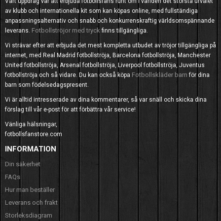
Vårt uppdrag var att erbjuda fotbollsfans runt om i världen det största urvalet
av klubb och internationella kit som kan köpas online, med fullständiga
anpassningsalternativ och snabb och konkurrenskraftig världsomspännande
Fotbollströjor med tryck
leverans.
finns tillgängliga.
Vi strävar efter att erbjuda det mest kompletta utbudet av tröjor tillgängliga på
internet, med Real Madrid fotbollströja, Barcelona fotbollströja, Manchester
United fotbollströja, Arsenal fotbollströja, Liverpool fotbollströja, Juventus
Fotbollskläder barn
fotbollströja och så vidare. Du kan också köpa
för dina
barn som födelsedagspresent.
Vi är alltid intresserade av dina kommentarer, så var snäll och skicka dina
förslag till vår e-post för att förbättra vår service!
Vänliga hälsningar,
fotbollsfanstore.com
INFORMATION
Din säkerhet
FAQs
Hur man beställer
Leverans och frakt
Storleksdiagram