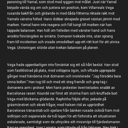
passning till Yamal, som stod med ryggen mot målet. Just när Yamal
började vända sig om och justera sin position, kom Villarreals Vega
rusande bakifrån och glidande in med båda fötterna riktade rakt mot
Yamals vänstra fotled. Hans dobbar skrapade gräset nästan jämnt med
marken. Yamal hann inte reagera och föll tungt till marken när han
tappade balansen. Han höll om fotleden med vänster hand och hans
ansikte förvrängdes av smärta. Domaren tvekade inte, utan sprang
fram till incidenten och visade omedelbart upp ett rött kort för att utvisa
Vega. Utvisningen störde utan tvekan balansen på planen.
Vega hade uppenbarligen inte förväntat sig ett så hårt beslut. Han stod
som fastklistrad på plats, med vidöppna ögon, och viftade upprepade
gånger med händerna mot domaren och insisterade: ”Jag försökte bara
vinna bollen.” Han tog till och med ett steg framåt och grep tag i
domarens arm i protest. Men hans protester överröstades snabbt av
Barcelonas raseri: Koundé var först att storma fram och knuffade bort
Vega med blickarna glödande. Raphinha följde efter, pekade på
gräsmönstret och skrek frågor, med halsen röd av upprördhet.
Barcelonas tränarstab och spelare från bänken rusade också fram mot
sidlinjen och separerade de två lagen för att förhindra att situationen
eskalerade, samtidigt som de uttryckte sitt missnöje till fjärdedomaren.
Barças president Joan Laporta, som tittade på från läktaren, blev blek i