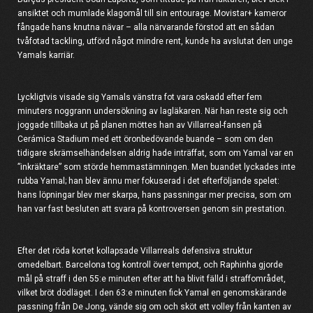
ansiktet och mumlade klagomål till sin entourage. Movistar+ kameror
fångade hans knutna nävar – alla närvarande förstod att en sådan
tvåfotad tackling, utförd något mindre rent, kunde ha avslutat den unge
Yamals karriär.
Lyckligtvis visade sig Yamals vänstra fot vara oskadd efter fem
minuters noggrann undersökning av lagläkaren. När han reste sig och
joggade tillbaka ut på planen möttes han av Villarreal-fansen på
Cerámica Stadium med ett öronbedövande buande – som om den
tidigare skrämselhändelsen aldrig hade inträffat, som om Yamal var en
”inkräktare” som störde hemmastämningen. Men buandet lyckades inte
rubba Yamal; han blev ännu mer fokuserad i det efterföljande spelet:
hans löpningar blev mer skarpa, hans passningar mer precisa, som om
han var fast besluten att svara på kontroversen genom sin prestation.
Efter det röda kortet kollapsade Villarreals defensiva struktur
omedelbart. Barcelona tog kontroll över tempot, och Raphinha gjorde
mål på straff i den 55:e minuten efter att ha blivit fälld i straffområdet,
vilket bröt dödläget. I den 63:e minuten fick Yamal en genomskärande
passning från De Jong, vände sig om och sköt ett volley från kanten av