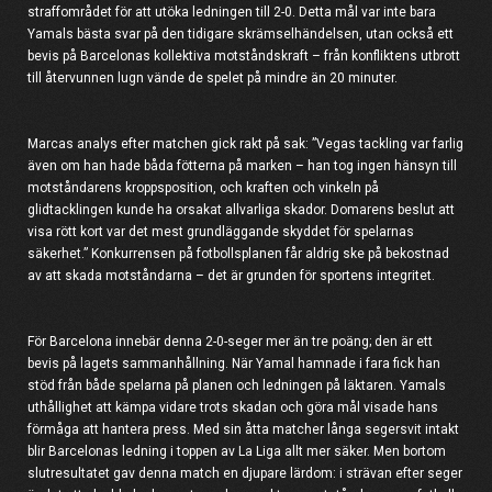
straffområdet för att utöka ledningen till 2-0. Detta mål var inte bara
Yamals bästa svar på den tidigare skrämselhändelsen, utan också ett
bevis på Barcelonas kollektiva motståndskraft – från konfliktens utbrott
till återvunnen lugn vände de spelet på mindre än 20 minuter.
Marcas analys efter matchen gick rakt på sak: ”Vegas tackling var farlig
även om han hade båda fötterna på marken – han tog ingen hänsyn till
motståndarens kroppsposition, och kraften och vinkeln på
glidtacklingen kunde ha orsakat allvarliga skador. Domarens beslut att
visa rött kort var det mest grundläggande skyddet för spelarnas
säkerhet.” Konkurrensen på fotbollsplanen får aldrig ske på bekostnad
av att skada motståndarna – det är grunden för sportens integritet.
För Barcelona innebär denna 2-0-seger mer än tre poäng; den är ett
bevis på lagets sammanhållning. När Yamal hamnade i fara fick han
stöd från både spelarna på planen och ledningen på läktaren. Yamals
uthållighet att kämpa vidare trots skadan och göra mål visade hans
förmåga att hantera press. Med sin åtta matcher långa segersvit intakt
blir Barcelonas ledning i toppen av La Liga allt mer säker. Men bortom
slutresultatet gav denna match en djupare lärdom: i strävan efter seger