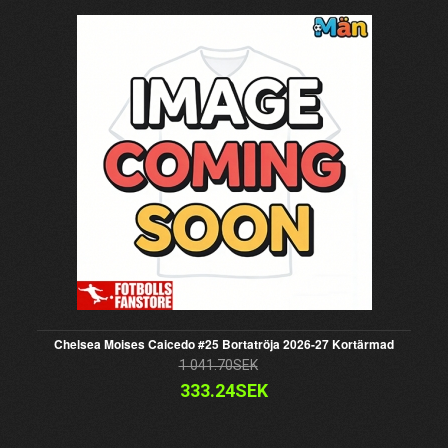
Chelsea Moises Caicedo #25 Bortatröja 2026-27 Kortärmad
1 041.70SEK
333.24SEK