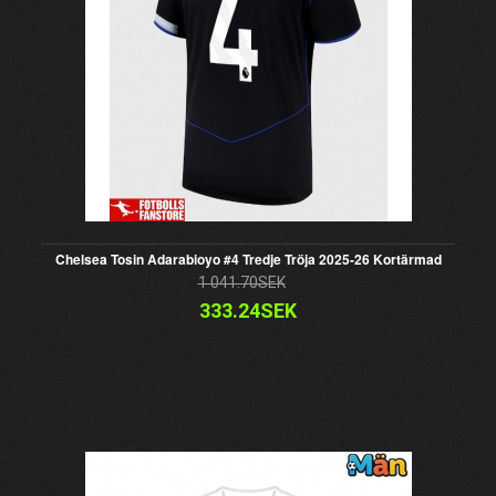
Chelsea Tosin Adarabioyo #4 Tredje Tröja 2025-26 Kortärmad
1 041.70SEK
333.24SEK