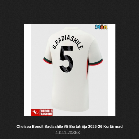
Chelsea Benoit Badiashile #5 Bortatröja 2025-26 Kortärmad
1 041.70SEK