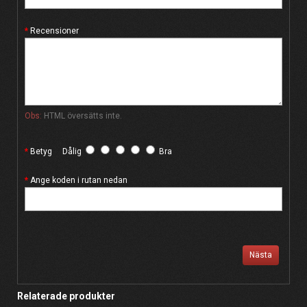
Recensioner
Obs:
HTML översätts inte.
Betyg
Dålig
Bra
Ange koden i rutan nedan
Nästa
Relaterade produkter