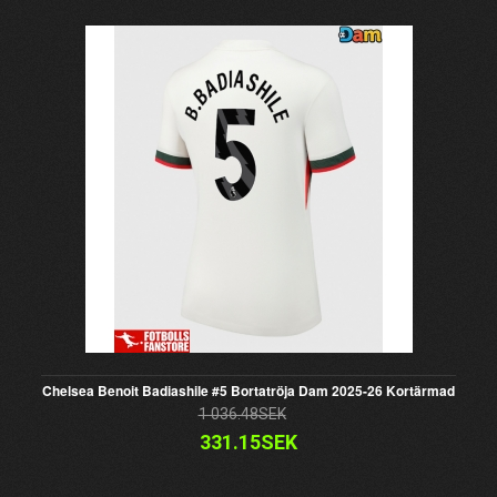
Chelsea Benoit Badiashile #5 Bortatröja Dam 2025-26 Kortärmad
1 036.48SEK
331.15SEK