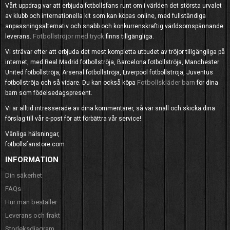
Vårt uppdrag var att erbjuda fotbollsfans runt om i världen det största urvalet
av klubb och internationella kit som kan köpas online, med fullständiga
anpassningsalternativ och snabb och konkurrenskraftig världsomspännande
Fotbollströjor med tryck
leverans.
finns tillgängliga.
Vi strävar efter att erbjuda det mest kompletta utbudet av tröjor tillgängliga på
internet, med Real Madrid fotbollströja, Barcelona fotbollströja, Manchester
United fotbollströja, Arsenal fotbollströja, Liverpool fotbollströja, Juventus
Fotbollskläder barn
fotbollströja och så vidare. Du kan också köpa
för dina
barn som födelsedagspresent.
Vi är alltid intresserade av dina kommentarer, så var snäll och skicka dina
förslag till vår e-post för att förbättra vår service!
Vänliga hälsningar,
fotbollsfanstore.com
INFORMATION
Din säkerhet
FAQs
Hur man beställer
Leverans och frakt
Storleksdiagram