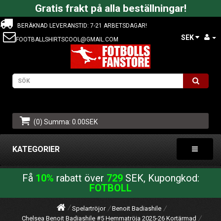
Gratis frakt på alla beställningar!
BERÄKNAD LEVERANSTID: 7-21 ARBETSDAGAR!
SEK
FOOTBALLSHIRTSCOOL@GMAIL.COM
(0) Summa: 0.00SEK
KATEGORIER
Få
10%
rabatt över
729
SEK, Kupongkod:
FOTBOLL
Spelartröjor
Benoit Badiashile
Chelsea Benoit Badiashile #5 Hemmatröja 2025-26 Kortärmad