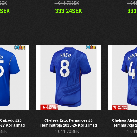
SEK
1 041.70SEK
1 04
1SEK
333.24SEK
333
 Caicedo #25
Chelsea Enzo Fernandez #8
Chelsea Aleja
-27 Kortärmad
Hemmatröja 2025-26 Kortärmad
Hemmatröja 2
SEK
1 041.70SEK
1 04