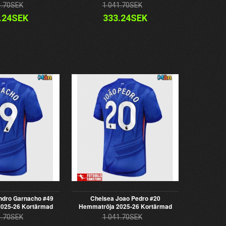
1.70SEK
1 041.70SEK
.24SEK
333.24SEK
ndro Garnacho #49
Chelsea Joao Pedro #20
025-26 Kortärmad
Hemmatröja 2025-26 Kortärmad
1.70SEK
1 041.70SEK