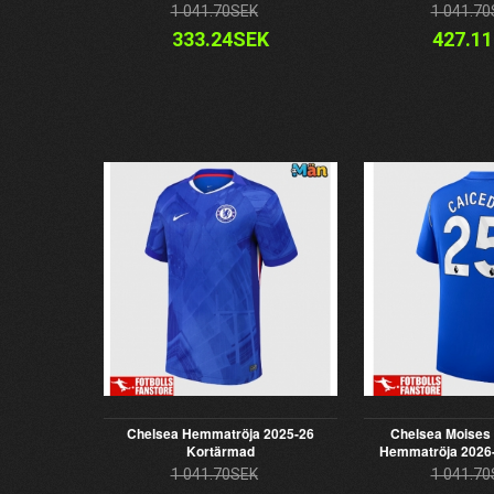
1 041.70SEK
1 041.70
333.24SEK
427.1
Chelsea Hemmatröja 2025-26
Chelsea Moises
Kortärmad
Hemmatröja 2026
1 041.70SEK
1 041.70