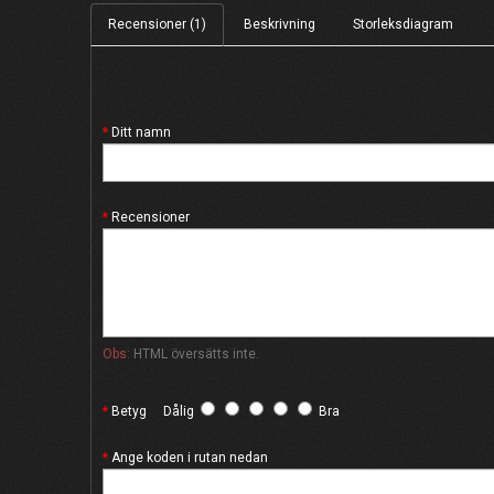
Recensioner (1)
Beskrivning
Storleksdiagram
Ditt namn
Recensioner
Obs:
HTML översätts inte.
Betyg
Dålig
Bra
Ange koden i rutan nedan