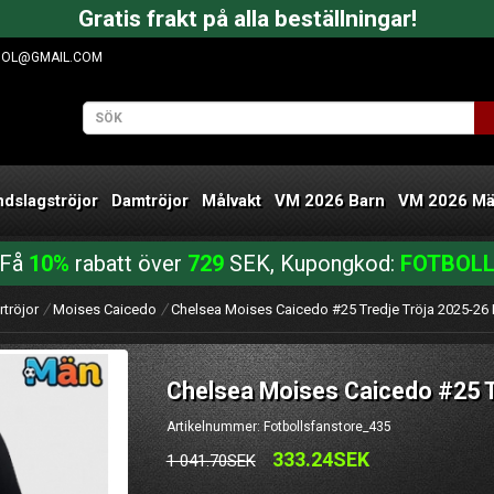
Gratis frakt på alla beställningar!
OOL@GMAIL.COM
ndslagströjor
Damtröjor
Målvakt
VM 2026 Barn
VM 2026 M
Få
10%
rabatt över
729
SEK, Kupongkod:
FOTBOL
rtröjor
Moises Caicedo
Chelsea Moises Caicedo #25 Tredje Tröja 2025-26
Chelsea Moises Caicedo #25 T
Artikelnummer: Fotbollsfanstore_435
333.24SEK
1 041.70SEK