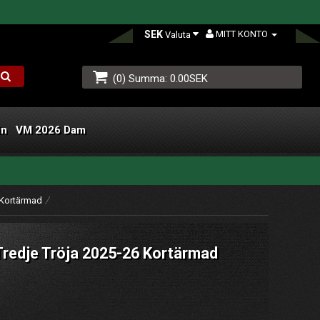
SEK
MITT KONTO
Valuta
(0) Summa: 0.00SEK
än
VM 2026 Dam
L
 Kortärmad
redje Tröja 2025-26 Kortärmad