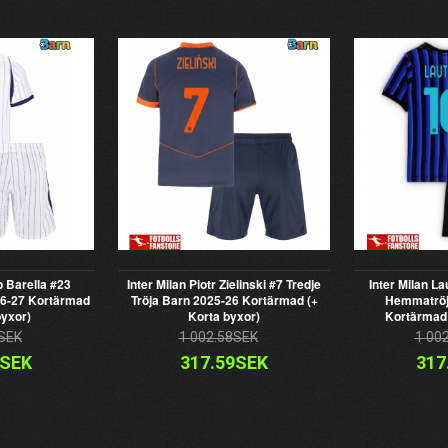
o Barella #23
Inter Milan Piotr Zielinski #7 Tredje
Inter Milan L
26-27 Kortärmad
Tröja Barn 2025-26 Kortärmad (+
Hemmatröj
byxor)
Korta byxor)
Kortärmad 
SEK
1 002.58SEK
1 00
9SEK
317.59SEK
317