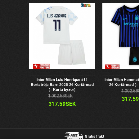
Inter Milan Luis Henrique #11
Inter Milan Hemmat
Bortatröja Barn 2025-26 Kortärmad
26 Kortärmad (+ 
(+ Korta byxor)
1 002.58
1 002.58SEK
317.5
317.59SEK
Gratis frakt