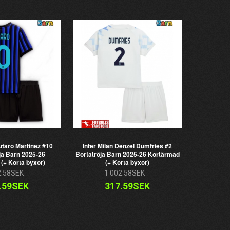
autaro Martinez #10
Inter Milan Denzel Dumfries #2
a Barn 2025-26
Bortatröja Barn 2025-26 Kortärmad
(+ Korta byxor)
(+ Korta byxor)
2.58SEK
1 002.58SEK
.59SEK
317.59SEK