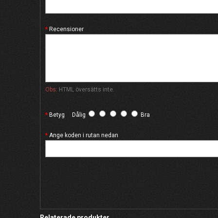
Recensioner
Obs:
HTML översätts inte.
Betyg
Dålig
Bra
Ange koden i rutan nedan
Relaterade produkter