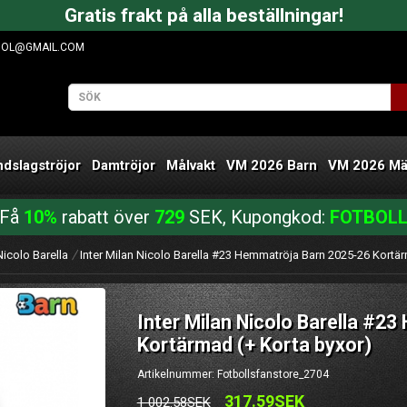
Gratis frakt på alla beställningar!
OOL@GMAIL.COM
ndslagströjor
Damtröjor
Målvakt
VM 2026 Barn
VM 2026 M
Få
10%
rabatt över
729
SEK, Kupongkod:
FOTBOL
Nicolo Barella
Inter Milan Nicolo Barella #23 Hemmatröja Barn 2025-26 Kortär
Inter Milan Nicolo Barella #2
Kortärmad (+ Korta byxor)
Artikelnummer: Fotbollsfanstore_2704
317.59SEK
1 002.58SEK