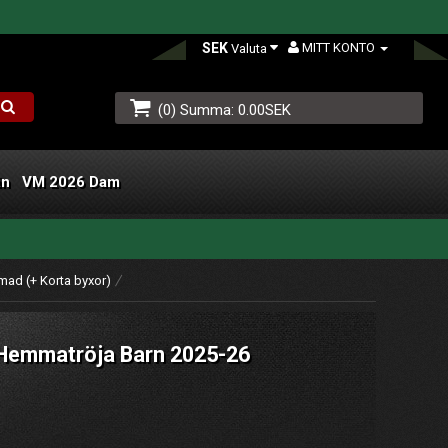
SEK
MITT KONTO
Valuta
(0) Summa: 0.00SEK
än
VM 2026 Dam
L
mad (+ Korta byxor)
3 Hemmatröja Barn 2025-26