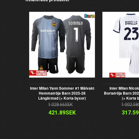
Inter Milan Yann Sommer #1 Målvakt
Inter Milan Nicol
Hemmatröja Barn 2025-26
Bortatröja Barn 20
Långärmad (+ Korta byxor)
(+ Korta 
1 028.66SEK
1 002.58
421.89SEK
317.5