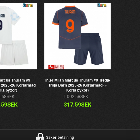
Marcus Thuram #9
Inter Milan Marcus Thuram #9 Tredje
n 2025-26 Kortärmad
Tröja Barn 2025-26 Kortärmad (+
rta byxor)
Korta byxor)
2.58SEK
1 002.58SEK
.59SEK
317.59SEK
Säker betalning