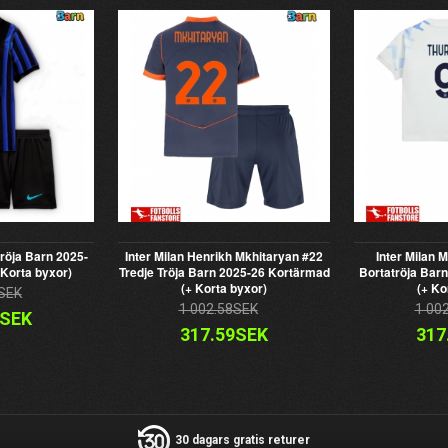
röja Barn 2025-
Inter Milan Henrikh Mkhitaryan #22
Inter Milan 
Korta byxor)
Tredje Tröja Barn 2025-26 Kortärmad
Bortatröja Bar
(+ Korta byxor)
(+ Ko
SEK
1 002.58SEK
1 00
9SEK
317.59SEK
317
30 dagars gratis returer