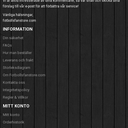
Vi är alltid intresserade av dina kommentarer, så var snäll och skicka dina
förslag till vår e-post för att förbättra vår service!
Vänliga hälsningar,
fotbollsfanstore.com
INFORMATION
Din säkerhet
FAQs
Hur man beställer
Leverans och frakt
Storleksdiagram
Om Fotbollsfanstore.com
Kontakta oss
Integritetspolicy
Regler & Villkor
MITT KONTO
Mitt konto
Orderhistorik