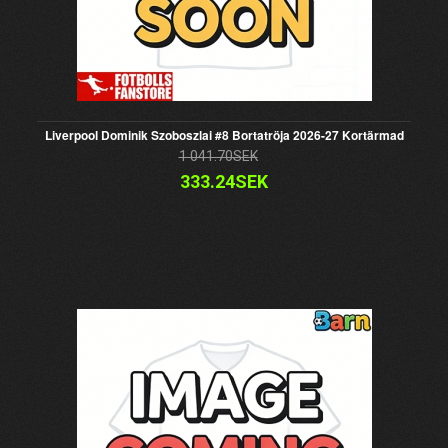
Liverpool Dominik Szoboszlai #8 Bortatröja 2026-27 Kortärmad
1 041.70SEK
333.24SEK