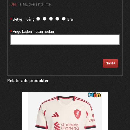
Obs:
HTML översätts inte.
Betyg
Dålig
Bra
Ange koden i rutan nedan
Nästa
Relaterade produkter