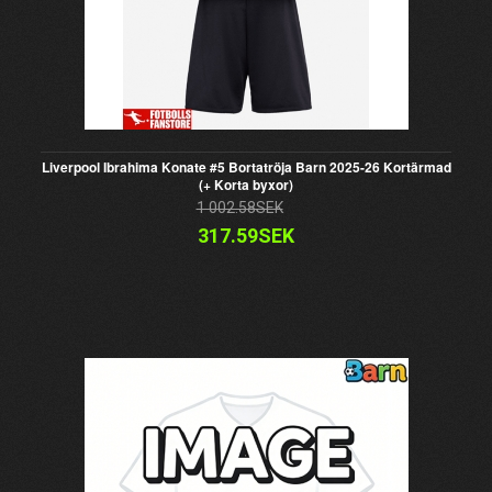
Liverpool Ibrahima Konate #5 Bortatröja Barn 2025-26 Kortärmad
(+ Korta byxor)
1 002.58SEK
317.59SEK