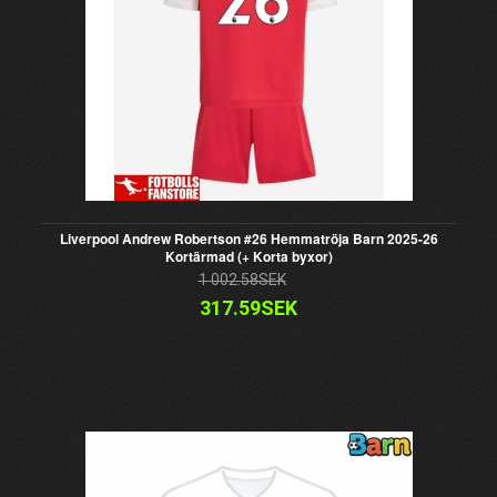
Liverpool Andrew Robertson #26 Hemmatröja Barn 2025-26
Kortärmad (+ Korta byxor)
1 002.58SEK
317.59SEK