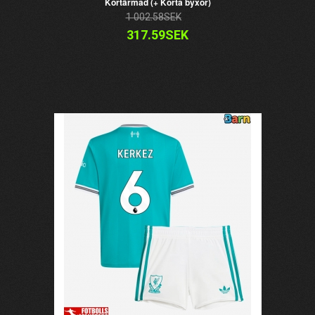
Kortärmad (+ Korta byxor)
1 002.58SEK
317.59SEK