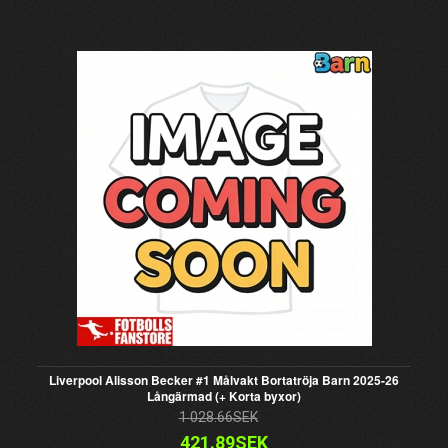
Liverpool Alisson Becker #1 Målvakt Bortatröja Barn 2025-26
Långärmad (+ Korta byxor)
1 028.66SEK
421.89SEK