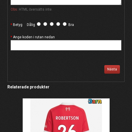
Obs:
HTML översätts inte.
Betyg
Dålig
Bra
Ange koden i rutan nedan
Nästa
Relaterade produkter