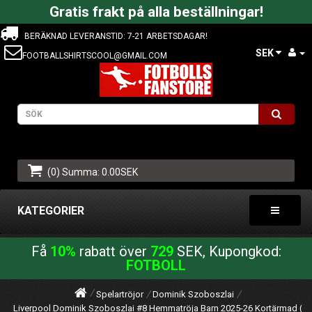
Gratis frakt på alla beställningar!
BERÄKNAD LEVERANSTID: 7-21 ARBETSDAGAR!
SEK
FOOTBALLSHIRTSCOOL@GMAIL.COM
(0) Summa: 0.00SEK
KATEGORIER
Få
10%
rabatt över
729
SEK, Kupongkod:
FOTBOLL
Spelartröjor
Dominik Szoboszlai
Liverpool Dominik Szoboszlai #8 Hemmatröja Barn 2025-26 Kortärmad (+ K