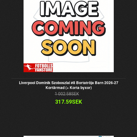
Liverpool Dominik Szoboszlai #8 Bortatröja Barn 2026-27
Kortärmad (+ Korta byxor)
1 002.58SEK
317.59SEK