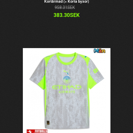
Kortärmad (+ Korta byxor)
958.31SEK
383.30SEK