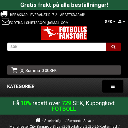
Gratis frakt på alla beställningar!
BERÄKNAD LEVERANSTID: 7-21 ARBETSDAGAR!
SEK
FOOTBALLSHIRTSCOOL@GMAIL.COM
(0) Summa: 0.00SEK
KATEGORIER
Få
10%
rabatt över
729
SEK, Kupongkod:
FOTBOLL
Spelartröjor
Bernardo Silva
Manchester City Bernardo Silva #20 Bortatröja 2025-26 Kortärmad