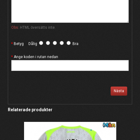
Obs:
HTML översätts inte.
Betyg
Dålig
Bra
Ange koden i rutan nedan
Nästa
Relaterade produkter