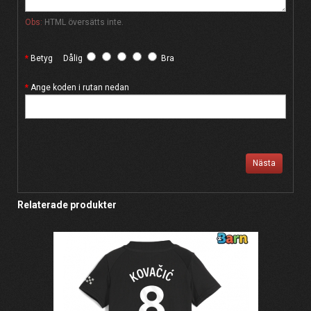
Obs:
HTML översätts inte.
Betyg
Dålig
Bra
Ange koden i rutan nedan
Nästa
Relaterade produkter