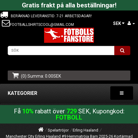
Gratis frakt på alla beställningar!
BERÄKNAD LEVERANSTID: 7-21 ARBETSDAGAR!
SEK
FOOTBALLSHIRTSCOOL@GMAIL.COM
(0) Summa: 0.00SEK
KATEGORIER
Få
10%
rabatt över
729
SEK, Kupongkod:
FOTBOLL
Spelartröjor
Erling Haaland
Manchester City Erling Haaland #9 Hemmatröja Barn 2025-26 Kortärmad (+ 