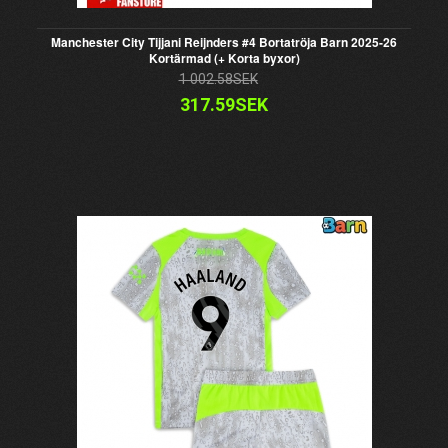
Manchester City Tijjani Reijnders #4 Bortatröja Barn 2025-26
Kortärmad (+ Korta byxor)
1 002.58SEK
317.59SEK