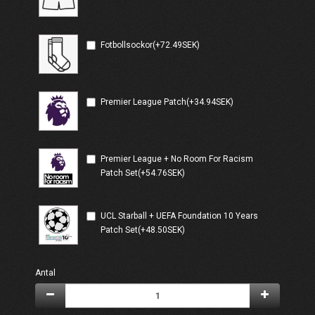
Fotbollsockor(+72.49SEK)
Premier League Patch(+34.94SEK)
Premier League + No Room For Racism
Patch Set(+54.76SEK)
UCL Starball + UEFA Foundation 10 Years
Patch Set(+48.50SEK)
Antal