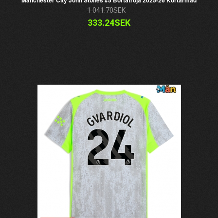
Manchester City John Stones #5 Bortatröja 2025-26 Kortärmad
1 041.70SEK
333.24SEK