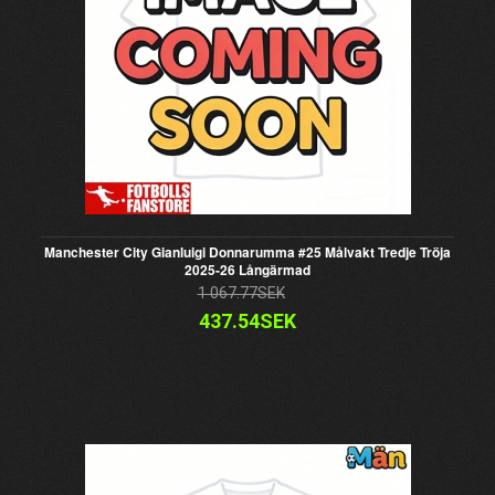
Manchester City Gianluigi Donnarumma #25 Målvakt Tredje Tröja
2025-26 Långärmad
1 067.77SEK
437.54SEK