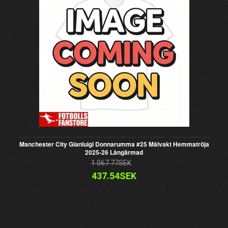
Manchester City Gianluigi Donnarumma #25 Målvakt Hemmatröja
2025-26 Långärmad
1 067.77SEK
437.54SEK