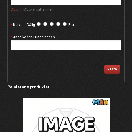
Obs:
HTML översätts inte.
Betyg
Dålig
Bra
Ange koden i rutan nedan
Nästa
Relaterade produkter