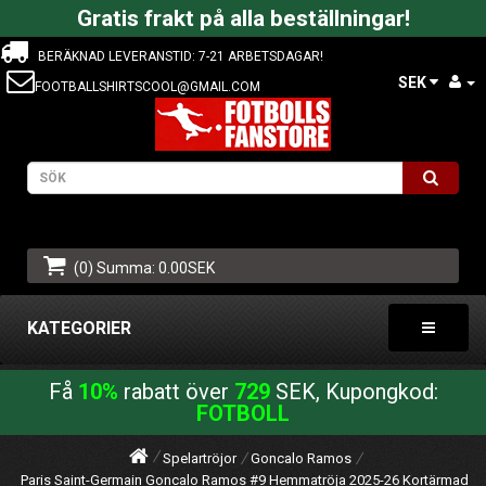
Gratis frakt på alla beställningar!
BERÄKNAD LEVERANSTID: 7-21 ARBETSDAGAR!
SEK
FOOTBALLSHIRTSCOOL@GMAIL.COM
(0) Summa: 0.00SEK
KATEGORIER
Få
10%
rabatt över
729
SEK, Kupongkod:
FOTBOLL
Spelartröjor
Goncalo Ramos
Paris Saint-Germain Goncalo Ramos #9 Hemmatröja 2025-26 Kortärmad