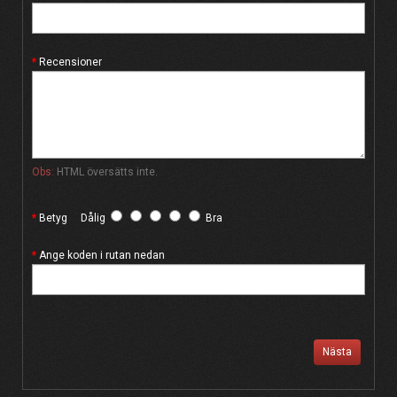
Recensioner
Obs:
HTML översätts inte.
Betyg
Dålig
Bra
Ange koden i rutan nedan
Nästa