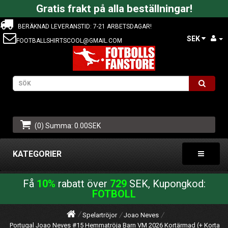
Gratis frakt på alla beställningar!
BERÄKNAD LEVERANSTID: 7-21 ARBETSDAGAR!
SEK
FOOTBALLSHIRTSCOOL@GMAIL.COM
(0) Summa: 0.00SEK
KATEGORIER
Få
10%
rabatt över
729
SEK, Kupongkod:
FOTBOLL
Spelartröjor
Joao Neves
Portugal Joao Neves #15 Hemmatröja Barn VM 2026 Kortärmad (+ Korta by