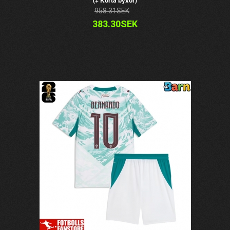
(+ Korta byxor)
958.31SEK
383.30SEK