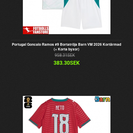
Portugal Goncalo Ramos #9 Bortatröja Barn VM 2026 Kortärmad
(+ Korta byxor)
958.31SEK
383.30SEK