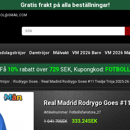
Gratis frakt på alla beställningar!
OOL@GMAIL.COM
ndslagströjor
Damtröjor
Målvakt
VM 2026 Barn
VM 2026 M
Få
10%
rabatt över
729
SEK, Kupongkod:
FOTBOL
tröjor
Rodrygo Goes
Real Madrid Rodrygo Goes #11 Tredje Tröja 2025-26
Real Madrid Rodrygo Goes #11
Artikelnummer: Fotbollsfanstore_27
333.24SEK
1 041.70SEK