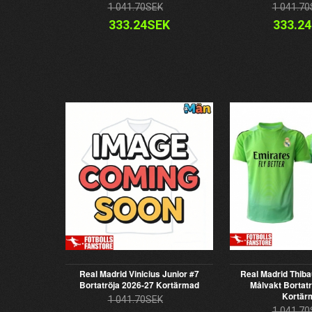
1 041.70SEK
1 041.70
333.24SEK
333.2
Real Madrid Vinicius Junior #7
Real Madrid Thiba
Bortatröja 2026-27 Kortärmad
Målvakt Bortatr
Kortär
1 041.70SEK
1 041.70