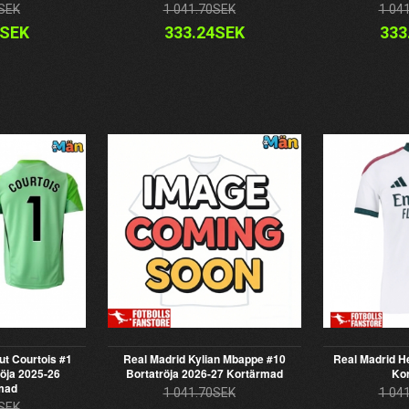
SEK
1 041.70SEK
1 04
4SEK
333.24SEK
333
ut Courtois #1
Real Madrid Kylian Mbappe #10
Real Madrid H
öja 2025-26
Bortatröja 2026-27 Kortärmad
Ko
mad
1 041.70SEK
1 04
SEK