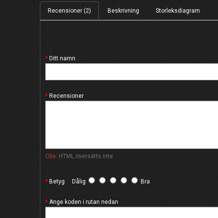
Recensioner (2)
Beskrivning
Storleksdiagram
Ditt namn
Recensioner
Obs:
HTML översätts inte.
Betyg
Dålig
Bra
Ange koden i rutan nedan