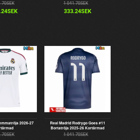
1.70SEK
1 041.70SEK
.24SEK
333.24SEK
emmatröja 2026-27
Real Madrid Rodrygo Goes #11
rtärmad
Bortatröja 2025-26 Kortärmad
1.70SEK
1 041.70SEK