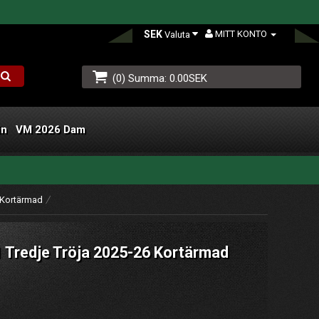
SEK
MITT KONTO
Valuta
(0) Summa: 0.00SEK
än
VM 2026 Dam
L
 Kortärmad
 Tredje Tröja 2025-26 Kortärmad